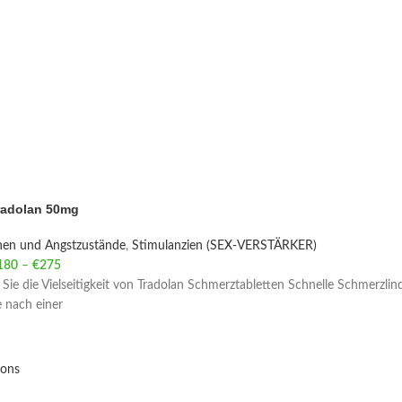
radolan 50mg
nen und Angstzustände
,
Stimulanzien (SEX-VERSTÄRKER)
180
–
€
275
Price range: €180 through €275
Sie die Vielseitigkeit von Tradolan Schmerztabletten Schnelle Schmerzlinde
 nach einer
ions