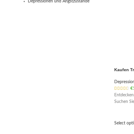
Depressionen und Angstzustände
Kaufen T
Depressio
€
Entdecken 
Suchen Sie
Select opt