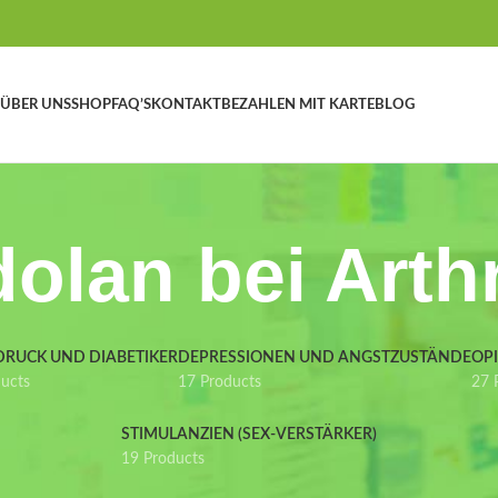
ÜBER UNS
SHOP
FAQ’S
KONTAKT
BEZAHLEN MIT KARTE
BLOG
dolan bei Arth
DRUCK UND DIABETIKER
DEPRESSIONEN UND ANGSTZUSTÄNDE
OP
ducts
17 Products
27 
STIMULANZIEN (SEX-VERSTÄRKER)
19 Products