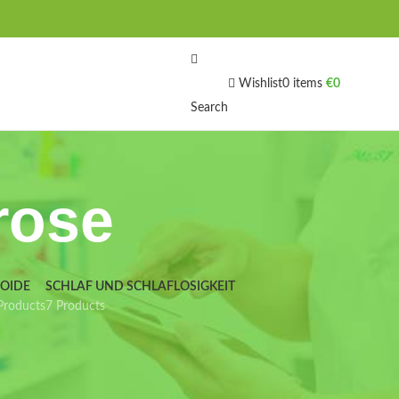
Wishlist
0
items
€
0
Search
rose
IOIDE
SCHLAF UND SCHLAFLOSIGKEIT
Products
7 Products