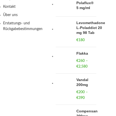
Polaflux®
Kontakt
5 mg/ml
Über uns
Levomethadone
Erstattungs- und
L-Poladdict 20
Rückgabebestimmungen
mg 98 Tab
€
180
Flakka
€
260
–
€
2,580
Price
range:
€260
Vandal
through
200mg
€2,580
€
200
–
€
390
Price
range:
€200
Compensan
through