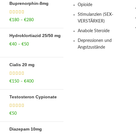
Buprenorphin-8mg
Opioide
Stimulanzien (SEX-
€
180
–
€
280
Price range: €180
VERSTÄRKER)
through €280
Anabole Steroide
Hydroklortiazid 25/50 mg
Depressionen und
€
40
–
€
50
Price range: €40
Angstzustände
through €50
Cialis 20 mg
€
150
–
€
400
Price range: €150
through €400
Testosteron Cypionate
€
50
Diazepam 10mg