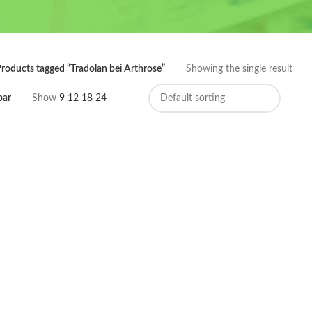
roducts tagged “Tradolan bei Arthrose”
Showing the single result
bar
Show
9
12
18
24