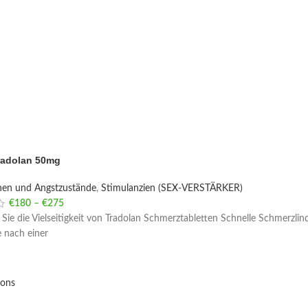
radolan 50mg
nen und Angstzustände
,
Stimulanzien (SEX-VERSTÄRKER)
€
180
–
€
275
Price range: €180 through €275
Sie die Vielseitigkeit von Tradolan Schmerztabletten Schnelle Schmerzlinde
 nach einer
ions