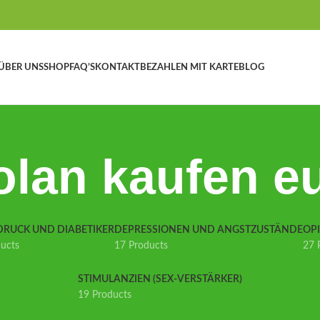
ÜBER UNS
SHOP
FAQ’S
KONTAKT
BEZAHLEN MIT KARTE
BLOG
olan kaufen e
DRUCK UND DIABETIKER
DEPRESSIONEN UND ANGSTZUSTÄNDE
OP
ducts
17 Products
27 
STIMULANZIEN (SEX-VERSTÄRKER)
19 Products