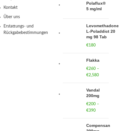
Polaflux®
Kontakt
5 mg/ml
Über uns
Levomethadone
Erstattungs- und
L-Poladdict 20
Rückgabebestimmungen
mg 98 Tab
€
180
Flakka
€
260
–
€
2,580
Price
range:
€260
Vandal
through
200mg
€2,580
€
200
–
€
390
Price
range:
€200
Compensan
through