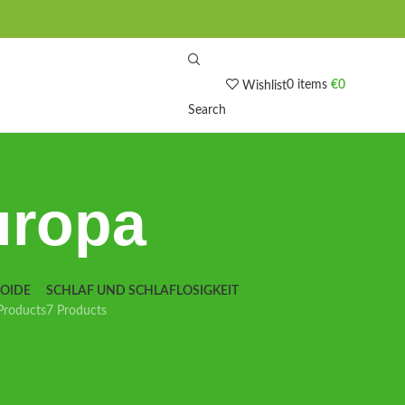
0
items
€
0
Wishlist
Search
uropa
IOIDE
SCHLAF UND SCHLAFLOSIGKEIT
Products
7 Products