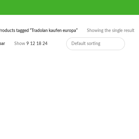
roducts tagged “Tradolan kaufen europa”
Showing the single result
bar
Show
9
12
18
24