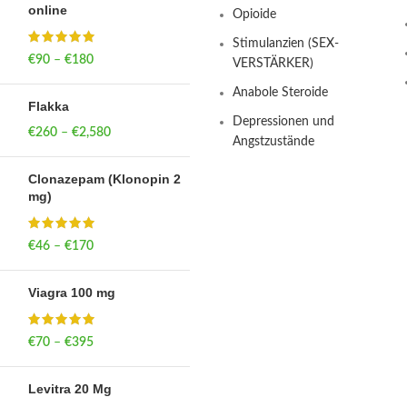
online
Opioide
Stimulanzien (SEX-
€
90
–
€
180
Price range: €90
VERSTÄRKER)
through €180
Anabole Steroide
Flakka
Depressionen und
€
260
–
€
2,580
Price range:
Angstzustände
€260 through
€2,580
Clonazepam (Klonopin 2
mg)
€
46
–
€
170
Price range: €46
through €170
Viagra 100 mg
€
70
–
€
395
Price range: €70
through €395
Levitra 20 Mg