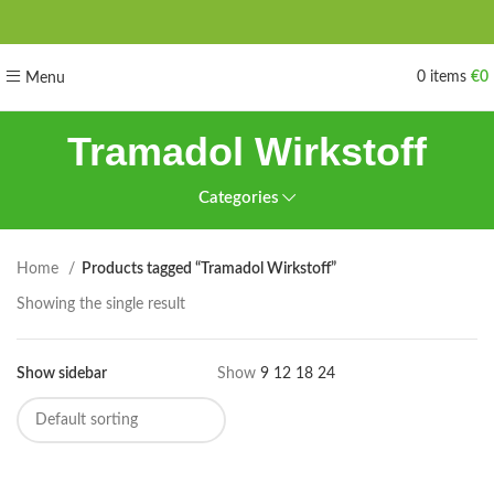
0
items
€
0
Menu
Tramadol Wirkstoff
Categories
Home
Products tagged “Tramadol Wirkstoff”
Showing the single result
Show sidebar
Show
9
12
18
24