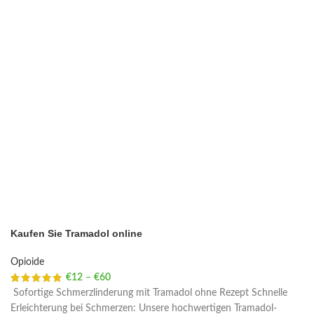
Kaufen Sie Tramadol online
Opioide
€
12
–
€
60
Price range: €12 through €60
Sofortige Schmerzlinderung mit Tramadol ohne Rezept Schnelle
Erleichterung bei Schmerzen: Unsere hochwertigen Tramadol-