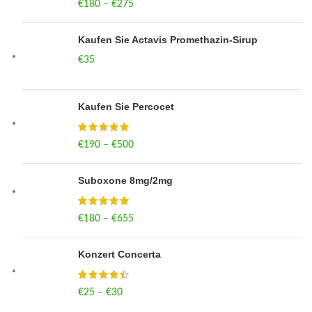
€
180
–
€
275
Price range: €180 through €275
Kaufen Sie Actavis Promethazin-Sirup
€
35
Kaufen Sie Percocet
€
190
–
€
500
Price range: €190 through €500
Suboxone 8mg/2mg
€
180
–
€
655
Price range: €180 through €655
Konzert Concerta
€
25
–
€
30
Price range: €25 through €30