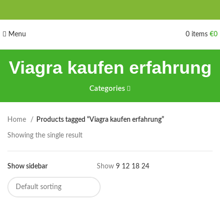
Menu
0
items
€
0
Viagra kaufen erfahrung
Categories
Home
Products tagged “Viagra kaufen erfahrung”
Showing the single result
Show sidebar
Show
9
12
18
24