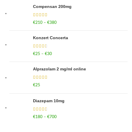
Compensan 200mg
€
210
–
€
380
Price range: €210 through €380
Konzert Concerta
€
25
–
€
30
Price range: €25 through €30
Alprazolam 2 mg/ml online
€
25
Diazepam 10mg
€
180
–
€
700
Price range: €180 through €700