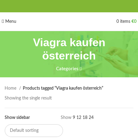
Menu
0
items
€
0
Viagra kaufen
österreich
Categories
Home
Products tagged “Viagra kaufen österreich”
Showing the single result
Show sidebar
Show
9
12
18
24