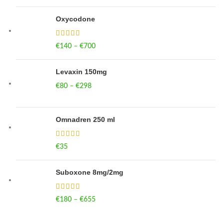
Oxycodone
€
140
–
€
700
Price range: €140 through €700
Levaxin 150mg
€
80
–
€
298
Price range: €80 through €298
Omnadren 250 ml
€
35
Suboxone 8mg/2mg
€
180
–
€
655
Price range: €180 through €655