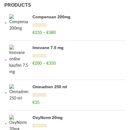
PRODUCTS
Compensan 200mg
€
210
–
€
380
Price range: €210 through €380
Imovane 7.5 mg
€
200
–
€
350
Price range: €200 through €350
Omnadren 250 ml
€
35
OxyNorm 20mg