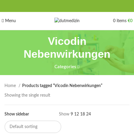
Menu
0
items
€
0
Vicodin
Nebenwirkungen
Categories
Home
Products tagged “Vicodin Nebenwirkungen”
Showing the single result
Show sidebar
Show
9
12
18
24