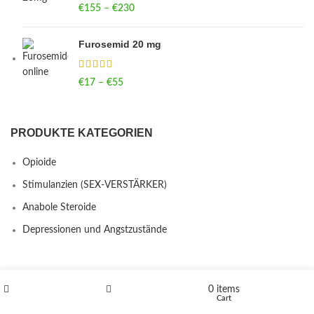
€
155
–
€
230
Price range: €155 through €230
Furosemid 20 mg
€
17
–
€
55
Price range: €17 through €55
PRODUKTE KATEGORIEN
Opioide
Stimulanzien (SEX-VERSTÄRKER)
Anabole Steroide
Depressionen und Angstzustände
SITEMAP
0
items
Shop
Wishlist
Cart
FAQ’S