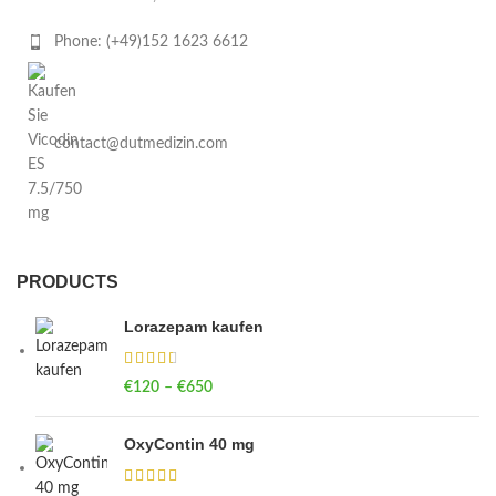
Phone: (+49)152 1623 6612
contact@dutmedizin.com
PRODUCTS
Lorazepam kaufen
€
120
–
€
650
Price range: €120 through €650
OxyContin 40 mg