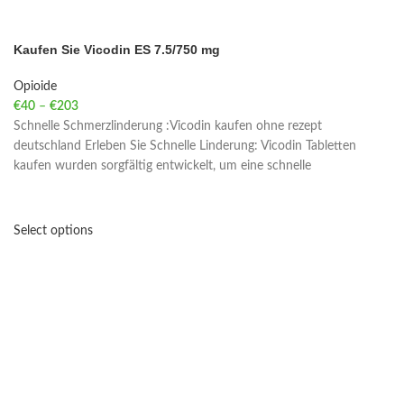
Kaufen Sie Vicodin ES 7.5/750 mg
Opioide
€
40
–
€
203
Price range: €40 through €203
Schnelle Schmerzlinderung :Vicodin kaufen ohne rezept
deutschland Erleben Sie Schnelle Linderung: Vicodin Tabletten
kaufen wurden sorgfältig entwickelt, um eine schnelle
Select options