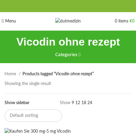
Menu
0
items
€
0
Vicodin ohne rezept
Categories
Home
Products tagged “Vicodin ohne rezept”
Showing the single result
Show sidebar
Show
9
12
18
24