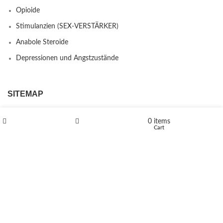
Opioide
Stimulanzien (SEX-VERSTÄRKER)
Anabole Steroide
Depressionen und Angstzustände
SITEMAP
FAQ’S
0
items
Shop
Wishlist
Cart
Kontakt
Über uns
Erstattungs- und Rückgabebestimmungen
PRODUCTS
L-Polaflux® 5 mg/ml