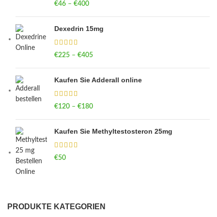
€
46
–
€
400
Price range: €46 through €400
Dexedrin 15mg
€
225
–
€
405
Price range: €225 through €405
Kaufen Sie Adderall online
€
120
–
€
180
Price range: €120 through €180
Kaufen Sie Methyltestosteron 25mg
€
50
PRODUKTE KATEGORIEN