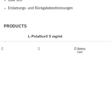
Über uns
Erstattungs- und Rückgabebestimmungen
PRODUCTS
L-Polaflux® 5 mg/ml
0
items
Shop
Wishlist
Cart
Levomethadone L-Poladdict 20 mg 98 Tab
€
180
Flakka
€
260
–
€
2,580
Price range: €260 through €2,580
Vandal 200mg
€
200
–
€
390
Price range: €200 through €390