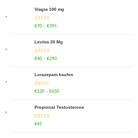
Viagra 100 mg
€
70
–
€
395
Price range: €70 through €395
Levitra 20 Mg
€
40
–
€
290
Price range: €40 through €290
Lorazepam kaufen
€
120
–
€
650
Price range: €120 through €650
Propionat Testosterone
€
45