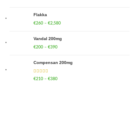
Flakka
€
260
–
€
2,580
Price range: €260 through €2,580
Vandal 200mg
€
200
–
€
390
Price range: €200 through €390
Compensan 200mg
€
210
–
€
380
Price range: €210 through €380