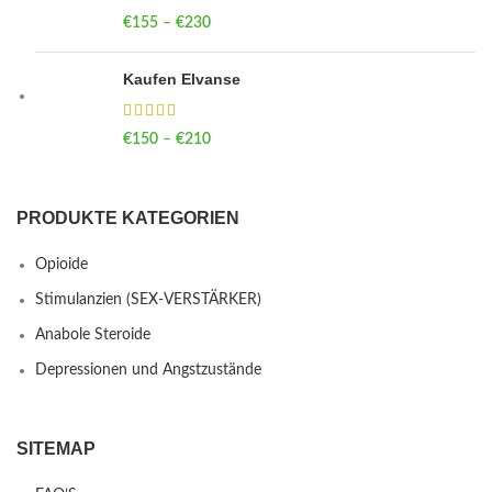
€
155
–
€
230
Price range: €155 through €230
Kaufen Elvanse
€
150
–
€
210
Price range: €150 through €210
PRODUKTE KATEGORIEN
Opioide
Stimulanzien (SEX-VERSTÄRKER)
Anabole Steroide
Depressionen und Angstzustände
SITEMAP