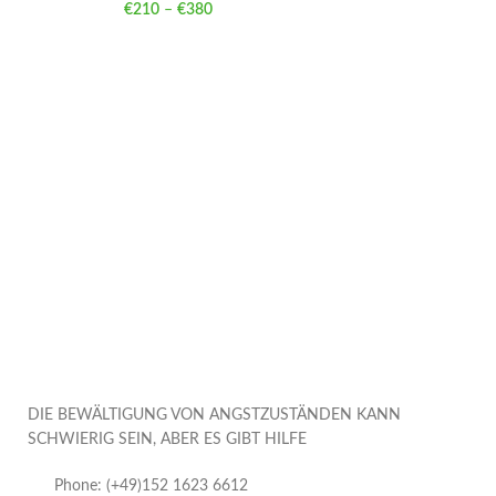
€
210
–
€
380
Price range: €210 through €380
DIE BEWÄLTIGUNG VON ANGSTZUSTÄNDEN KANN
SCHWIERIG SEIN, ABER ES GIBT HILFE
Phone: (+49)152 1623 6612