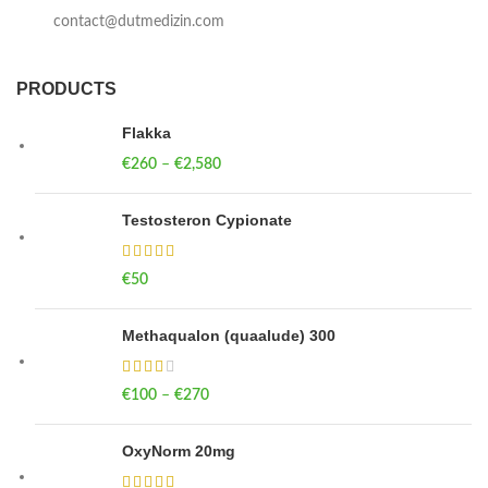
contact@dutmedizin.com
PRODUCTS
Flakka
€
260
–
€
2,580
Price range: €260 through €2,580
Testosteron Cypionate
€
50
Methaqualon (quaalude) 300
€
100
–
€
270
Price range: €100 through €270
OxyNorm 20mg