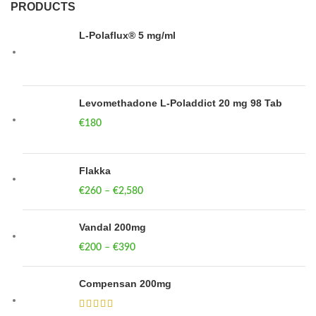
PRODUCTS
L-Polaflux® 5 mg/ml
Levomethadone L-Poladdict 20 mg 98 Tab
€
180
Flakka
€
260
–
€
2,580
Price range: €260 through €2,580
Vandal 200mg
€
200
–
€
390
Price range: €200 through €390
Compensan 200mg