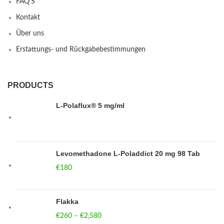
FAQ’S
Kontakt
Über uns
Erstattungs- und Rückgabebestimmungen
PRODUCTS
L-Polaflux® 5 mg/ml
Levomethadone L-Poladdict 20 mg 98 Tab
€
180
Flakka
€
260
–
€
2,580
Price range: €260 through €2,580