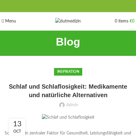
Menu
0
items
€
0
Blog
INSPIRATION
Schlaf und Schlaflosigkeit: Medikamente
und natürliche Alternativen
Admin
13
OCT
Schlaf ist ein zentraler Faktor für Gesundheit, Leistungsfähigkeit und