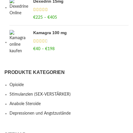
Dexedrin 15mg
€
225
–
€
405
Price range: €225 through €405
Kamagra 100 mg
€
40
–
€
198
Price range: €40 through €198
PRODUKTE KATEGORIEN
Opioide
Stimulanzien (SEX-VERSTÄRKER)
Anabole Steroide
Depressionen und Angstzustände