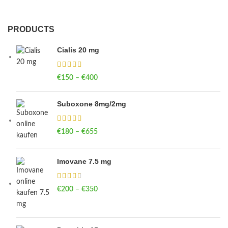
PRODUCTS
Cialis 20 mg
€
150
–
€
400
Price range: €150 through €400
Suboxone 8mg/2mg
€
180
–
€
655
Price range: €180 through €655
Imovane 7.5 mg
€
200
–
€
350
Price range: €200 through €350