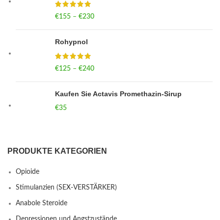
€
155
–
€
230
Price range: €155 through €230
Rohypnol
€
125
–
€
240
Price range: €125 through €240
Kaufen Sie Actavis Promethazin-Sirup
€
35
PRODUKTE KATEGORIEN
Opioide
Stimulanzien (SEX-VERSTÄRKER)
Anabole Steroide
Depressionen und Angstzustände