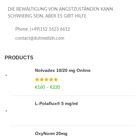
DIE BEWÄLTIGUNG VON ANGSTZUSTÄNDEN KANN
SCHWIERIG SEIN, ABER ES GIBT HILFE
Phone: (+49)152 1623 6612
contact@dutmedizin.com
PRODUCTS
Nolvadex 10/20 mg Online
€
160
–
€
220
Price range: €160 through €220
L-Polaflux® 5 mg/ml
OxyNorm 20mg