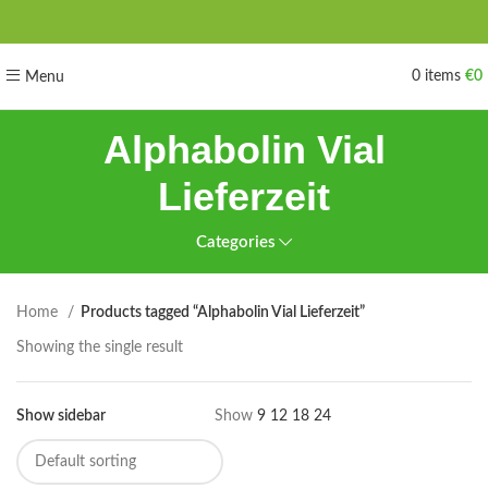
0
items
€
0
Menu
Alphabolin Vial
Lieferzeit
Categories
Home
Products tagged “Alphabolin Vial Lieferzeit”
Showing the single result
Show sidebar
Show
9
12
18
24