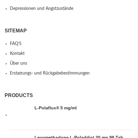
Depressionen und Angstzustände
SITEMAP
FAQ’S
Kontakt
Über uns
Erstattungs- und Rückgabebestimmungen
PRODUCTS
L-Polaflux® 5 mg/ml
Levomethadone L-Poladdict 20 mg 98 Tab