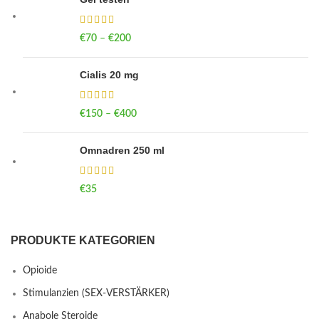
€
70
–
€
200
Price range: €70 through €200
Cialis 20 mg
€
150
–
€
400
Price range: €150 through €400
Omnadren 250 ml
€
35
PRODUKTE KATEGORIEN
Opioide
Stimulanzien (SEX-VERSTÄRKER)
Anabole Steroide