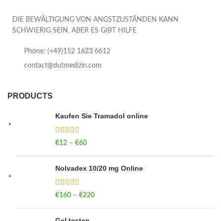
DIE BEWÄLTIGUNG VON ANGSTZUSTÄNDEN KANN
SCHWIERIG SEIN, ABER ES GIBT HILFE
Phone: (+49)152 1623 6612
contact@dutmedizin.com
PRODUCTS
Kaufen Sie Tramadol online
€
12
–
€
60
Price range: €12 through €60
Nolvadex 10/20 mg Online
€
160
–
€
220
Price range: €160 through €220
Gel testen