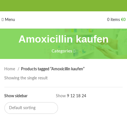
Menu
0
items
€
0
Amoxicillin kaufen
Categories
Home
Products tagged “Amoxicillin kaufen”
Showing the single result
Show sidebar
Show
9
12
18
24