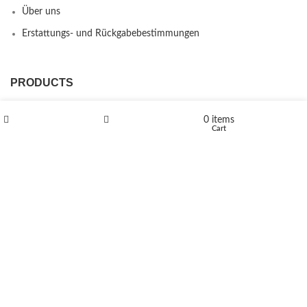
Über uns
Erstattungs- und Rückgabebestimmungen
PRODUCTS
L-Polaflux® 5 mg/ml
0
items
Shop
Wishlist
Cart
Levomethadone L-Poladdict 20 mg 98 Tab
€
180
Flakka
€
260
–
€
2,580
Price range: €260 through €2,580
Vandal 200mg