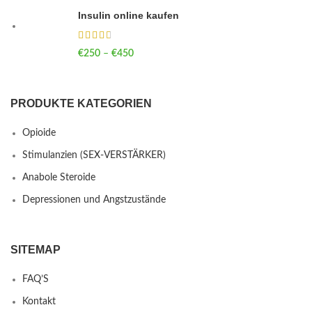
Insulin online kaufen
€
250
–
€
450
Price range: €250 through €450
PRODUKTE KATEGORIEN
Opioide
Stimulanzien (SEX-VERSTÄRKER)
Anabole Steroide
Depressionen und Angstzustände
SITEMAP
FAQ’S
Kontakt