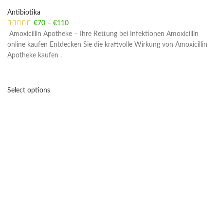
Antibiotika
€
70
–
€
110
Price range: €70 through €110
Amoxicillin Apotheke – Ihre Rettung bei Infektionen Amoxicillin
online kaufen Entdecken Sie die kraftvolle Wirkung von Amoxicillin
Apotheke kaufen .
Select options