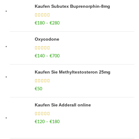
Kaufen Subutex Buprenorphin-8mg
€
180
–
€
280
Price range: €180 through €280
Oxycodone
€
140
–
€
700
Price range: €140 through €700
Kaufen Sie Methyltestosteron 25mg
€
50
Kaufen Sie Adderall online
€
120
–
€
180
Price range: €120 through €180