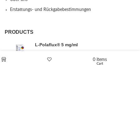
Erstattungs- und Rückgabebestimmungen
PRODUCTS
L-Polaflux® 5 mg/ml
0
items
Cart
Shop
Wishlist
Levomethadone L-Poladdict 20 mg 98 Tab
€
180
Flakka
€
260
–
€
2,580
Price range: €260 through €2,580
Vandal 200mg
€
200
–
€
390
Price range: €200 through €390