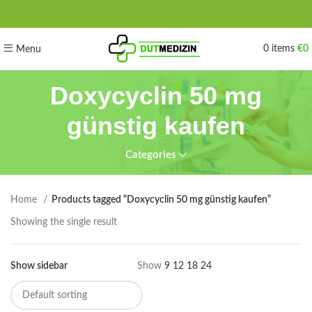
0
items
€
0
Menu
Doxycyclin 50 mg
günstig kaufen
Categories
Home
Products tagged “Doxycyclin 50 mg günstig kaufen”
Showing the single result
Show sidebar
Show
9
12
18
24