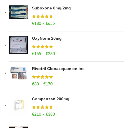
Suboxone 8mg/2mg
€
180
–
€
655
Price range: €180 through €655
OxyNorm 20mg
€
155
–
€
230
Price range: €155 through €230
Rivotril Clonazepam online
€
80
–
€
170
Price range: €80 through €170
Compensan 200mg
€
210
–
€
380
Price range: €210 through €380