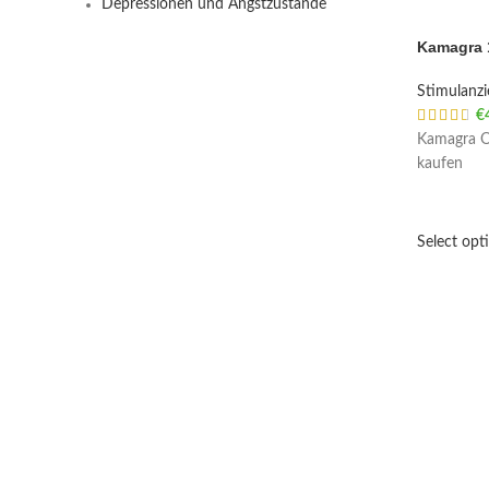
Depressionen und Angstzustände
Kamagra 
Stimulanz
€
Kamagra Or
kaufen
Select opt