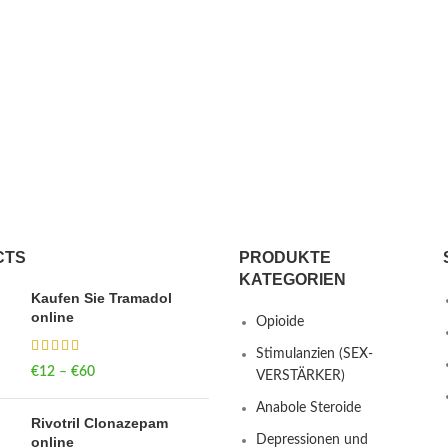
CTS
PRODUKTE
KATEGORIEN
Kaufen Sie Tramadol
online
Opioide
Stimulanzien (SEX-
€
12
–
€
60
Price range: €12
VERSTÄRKER)
through €60
Anabole Steroide
Rivotril Clonazepam
Depressionen und
online