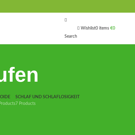
Wishlist
0
items
€
0
Search
ufen
IOIDE
SCHLAF UND SCHLAFLOSIGKEIT
Products
7 Products