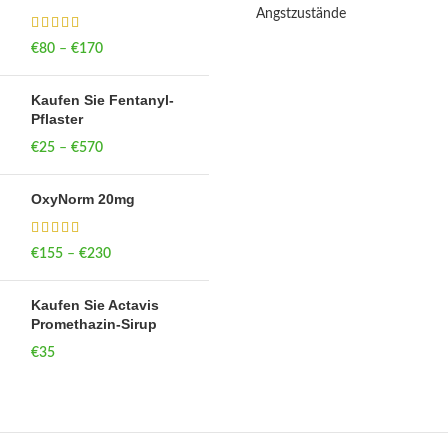
Angstzustände
€
80
–
€
170
Price range: €80
through €170
Kaufen Sie Fentanyl-
Pflaster
€
25
–
€
570
Price range: €25
through €570
OxyNorm 20mg
€
155
–
€
230
Price range: €155
through €230
Kaufen Sie Actavis
Promethazin-Sirup
€
35