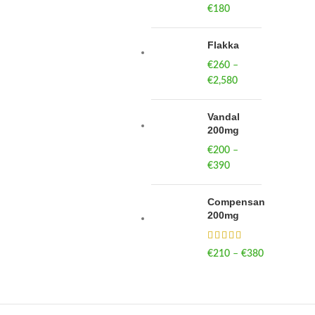
€
180
Flakka
€
260
–
€
2,580
Price
range:
€260
Vandal
through
200mg
€2,580
€
200
–
€
390
Price
range:
€200
Compensan
through
200mg
€390
€
210
–
€
380
Price
range:
€210
through