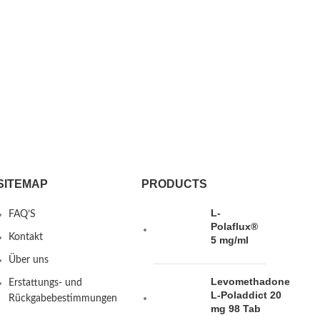
SITEMAP
PRODUCTS
L-
FAQ’S
Polaflux®
Kontakt
5 mg/ml
Über uns
Levomethadone
Erstattungs- und
L-Poladdict 20
Rückgabebestimmungen
mg 98 Tab