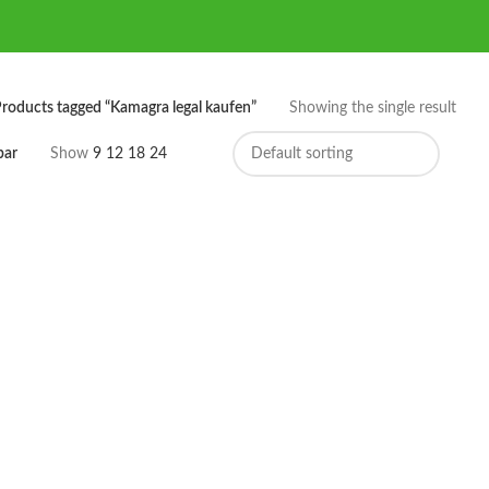
roducts tagged “Kamagra legal kaufen”
Showing the single result
bar
Show
9
12
18
24