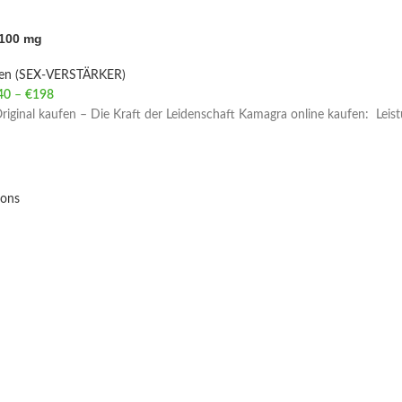
100 mg
ien (SEX-VERSTÄRKER)
40
–
€
198
Price range: €40 through €198
iginal kaufen – Die Kraft der Leidenschaft Kamagra online kaufen: Leist
ions