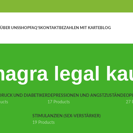
ÜBER UNS
SHOP
FAQ’S
KONTAKT
BEZAHLEN MIT KARTE
BLOG
agra legal ka
DRUCK UND DIABETIKER
DEPRESSIONEN UND ANGSTZUSTÄNDE
OP
ducts
17 Products
27 
STIMULANZIEN (SEX-VERSTÄRKER)
19 Products