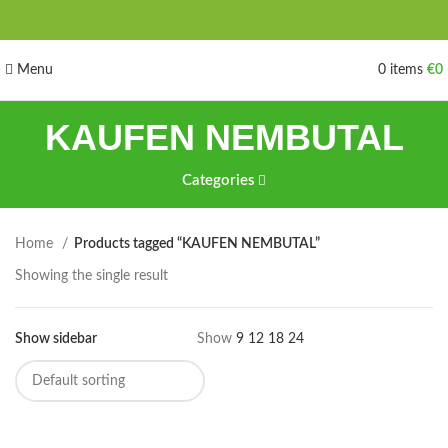
Menu
0
items
€
0
KAUFEN NEMBUTAL
Categories
Home
Products tagged “KAUFEN NEMBUTAL”
Showing the single result
Show sidebar
Show
9
12
18
24