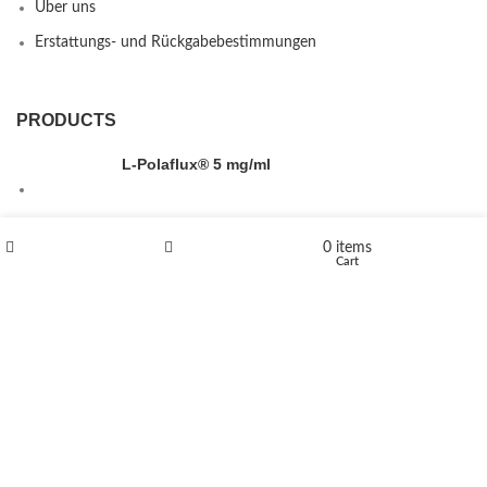
Über uns
Erstattungs- und Rückgabebestimmungen
PRODUCTS
L-Polaflux® 5 mg/ml
0
items
Shop
Wishlist
Cart
Levomethadone L-Poladdict 20 mg 98 Tab
€
180
Flakka
€
260
–
€
2,580
Price range: €260 through €2,580
Vandal 200mg