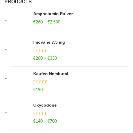
PRODUCTS
Amphetamin Pulver
€
260
–
€
2,580
Price range: €260 through €2,580
Imovane 7.5 mg
€
200
–
€
350
Price range: €200 through €350
Kaufen Nembutal
€
190
Oxycodone
€
140
–
€
700
Price range: €140 through €700