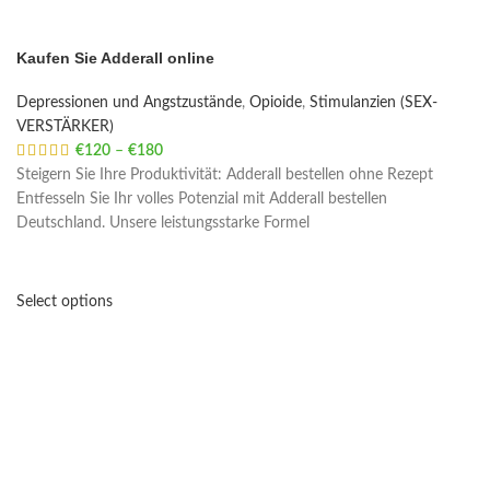
Kaufen Sie Adderall online
Depressionen und Angstzustände
,
Opioide
,
Stimulanzien (SEX-
VERSTÄRKER)
€
120
–
€
180
Price range: €120 through €180
Steigern Sie Ihre Produktivität: Adderall bestellen ohne Rezept
Entfesseln Sie Ihr volles Potenzial mit Adderall bestellen
Deutschland. Unsere leistungsstarke Formel
Select options