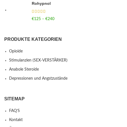
Rohypnol
€
125
–
€
240
Price range: €125 through €240
PRODUKTE KATEGORIEN
Opioide
Stimulanzien (SEX-VERSTÄRKER)
Anabole Steroide
Depressionen und Angstzustände
SITEMAP
FAQ’S
Kontakt