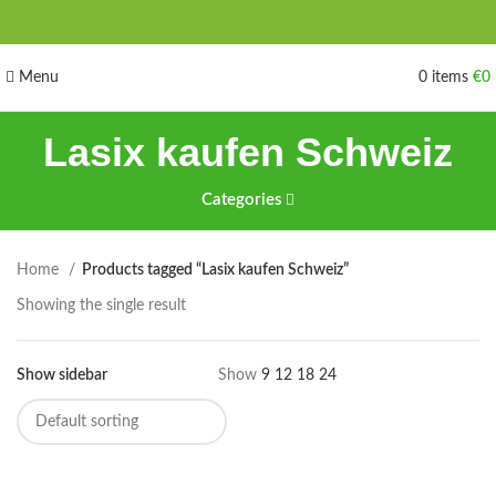
Menu
0
items
€
0
Lasix kaufen Schweiz
Categories
Home
Products tagged “Lasix kaufen Schweiz”
Showing the single result
Show sidebar
Show
9
12
18
24