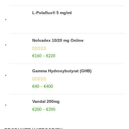
L-Polaflux® 5 mg/ml
Nolvadex 10/20 mg Online
€
160
–
€
220
Price range: €160 through €220
Gamma Hydroxybutyrat (GHB)
€
40
–
€
400
Price range: €40 through €400
Vandal 200mg
€
200
–
€
390
Price range: €200 through €390