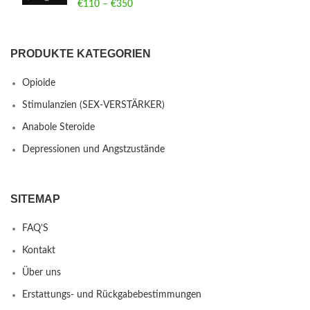
€
110
–
€
350
Price range: €110 through €350
PRODUKTE KATEGORIEN
Opioide
Stimulanzien (SEX-VERSTÄRKER)
Anabole Steroide
Depressionen und Angstzustände
SITEMAP
FAQ’S
Kontakt
Über uns
Erstattungs- und Rückgabebestimmungen