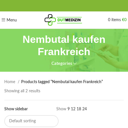
0
items
€
0
Menu
Nembutal kaufen
Frankreich
Categories
Home
Products tagged “Nembutal kaufen Frankreich”
Showing all 2 results
Show sidebar
Show
9
12
18
24