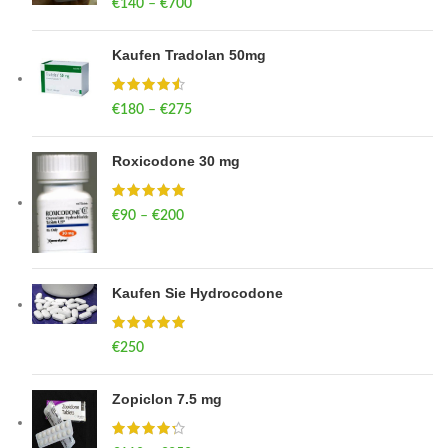
€
140
–
€
700
Price range: €140 through €700
Kaufen Tradolan 50mg
€
180
–
€
275
Price range: €180 through €275
Roxicodone 30 mg
€
90
–
€
200
Price range: €90 through €200
Kaufen Sie Hydrocodone
€
250
Zopiclon 7.5 mg