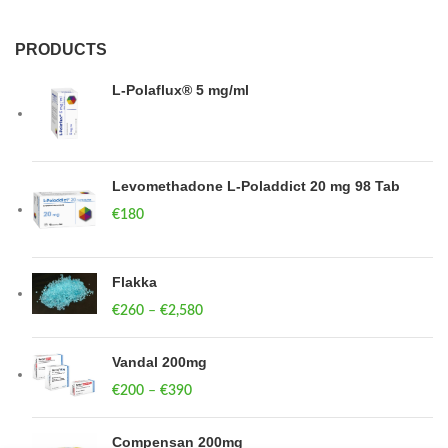
PRODUCTS
L-Polaflux® 5 mg/ml
Levomethadone L-Poladdict 20 mg 98 Tab
€
180
Flakka
€
260
–
€
2,580
Price range: €260 through €2,580
Vandal 200mg
€
200
–
€
390
Price range: €200 through €390
Compensan 200mg