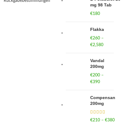
Rückgabebestimmungen
mg 98 Tab
€
180
Flakka
€
260
–
€
2,580
Price
range:
€260
Vandal
through
200mg
€2,580
€
200
–
€
390
Price
range:
€200
Compensan
through
200mg
€390
€
210
–
€
380
Price
range:
€210