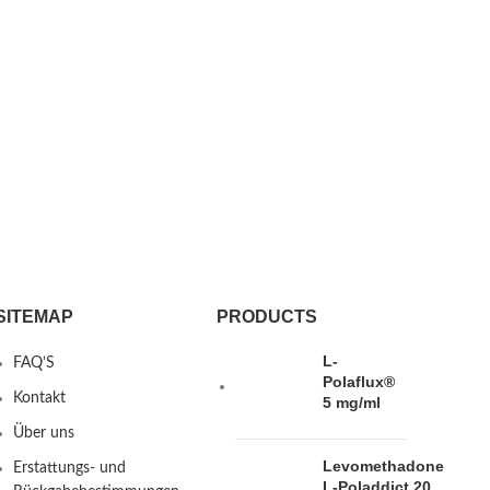
SITEMAP
PRODUCTS
L-
FAQ’S
Polaflux®
Kontakt
5 mg/ml
Über uns
Levomethadone
Erstattungs- und
L-Poladdict 20