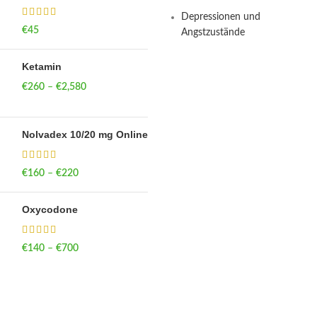
Depressionen und
€
45
Angstzustände
Ketamin
€
260
–
€
2,580
Price range:
€260 through
€2,580
Nolvadex 10/20 mg Online
€
160
–
€
220
Price range: €160
through €220
Oxycodone
€
140
–
€
700
Price range: €140
through €700