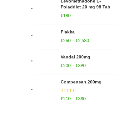
Levomethadone L-
Poladdict 20 mg 98 Tab
€
180
Flakka
€
260
–
€
2,580
Price range:
€260 through
€2,580
Vandal 200mg
€
200
–
€
390
Price range: €200
through €390
Compensan 200mg
€
210
–
€
380
Price range: €210
through €380