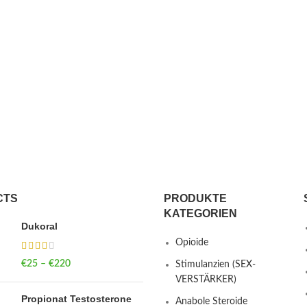
CTS
PRODUKTE
KATEGORIEN
Dukoral
Opioide
€
25
–
€
220
Price range: €25
Stimulanzien (SEX-
through €220
VERSTÄRKER)
Propionat Testosterone
Anabole Steroide