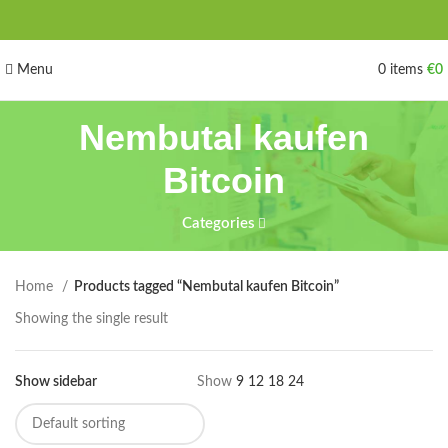
Menu
0
items
€
0
Nembutal kaufen
Bitcoin
Categories
Home
Products tagged “Nembutal kaufen Bitcoin”
Showing the single result
Show sidebar
Show
9
12
18
24