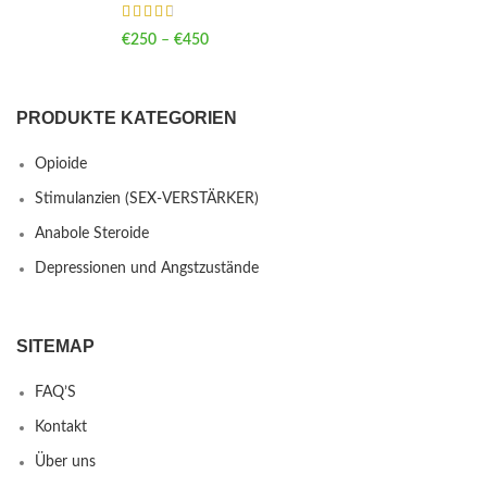
€
250
–
€
450
Price range: €250 through €450
PRODUKTE KATEGORIEN
Opioide
Stimulanzien (SEX-VERSTÄRKER)
Anabole Steroide
Depressionen und Angstzustände
SITEMAP
FAQ’S
Kontakt
Über uns