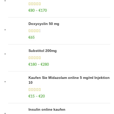
€
80
–
€
170
Price range: €80 through €170
Doxycyclin 50 mg
€
65
Substitol 200mg
€
180
–
€
280
Price range: €180 through €280
Kaufen Sie Midazolam online 5 mg/ml Injektion
10
€
15
–
€
20
Price range: €15 through €20
Insulin online kaufen